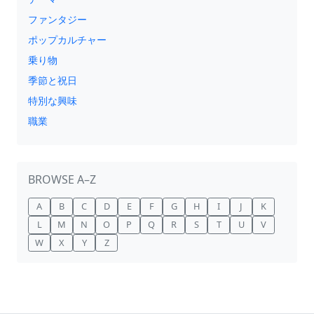
ファンタジー
ポップカルチャー
乗り物
季節と祝日
特別な興味
職業
BROWSE A–Z
A
B
C
D
E
F
G
H
I
J
K
L
M
N
O
P
Q
R
S
T
U
V
W
X
Y
Z