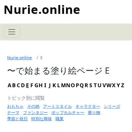
Nurie.online
Nurie.online
E
〜で始まる塗り絵ページ E
A
B
C
D
E
F
G
H
I
J
K
L
M
N
O
P
Q
R
S
T
U
V
W
X
Y
Z
トピック別に閲覧
おもちゃ
その他
アートスタイル
キャラクター
シリーズ
テーマ
ファンタジー
ポップカルチャー
乗り物
季節と祝日
特別な興味
職業