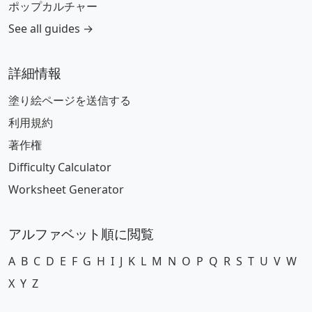
ポップカルチャー
See all guides →
詳細情報
塗り絵ページを送信する
利用規約
著作権
Difficulty Calculator
Worksheet Generator
アルファベット順に閲覧
A
B
C
D
E
F
G
H
I
J
K
L
M
N
O
P
Q
R
S
T
U
V
W
X
Y
Z