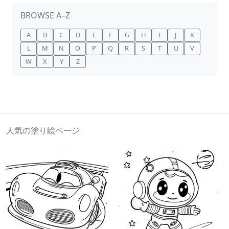
BROWSE A–Z
A
B
C
D
E
F
G
H
I
J
K
L
M
N
O
P
Q
R
S
T
U
V
W
X
Y
Z
人気の塗り絵ページ