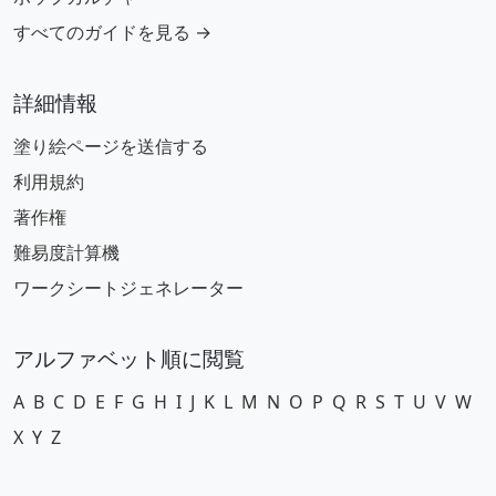
すべてのガイドを見る →
詳細情報
塗り絵ページを送信する
利用規約
著作権
難易度計算機
ワークシートジェネレーター
アルファベット順に閲覧
A
B
C
D
E
F
G
H
I
J
K
L
M
N
O
P
Q
R
S
T
U
V
W
X
Y
Z