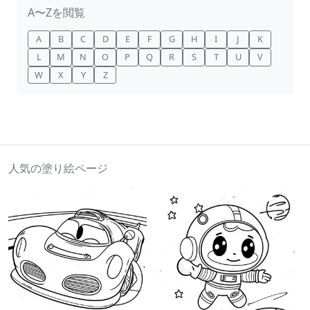
A〜Zを閲覧
A
B
C
D
E
F
G
H
I
J
K
L
M
N
O
P
Q
R
S
T
U
V
W
X
Y
Z
人気の塗り絵ページ