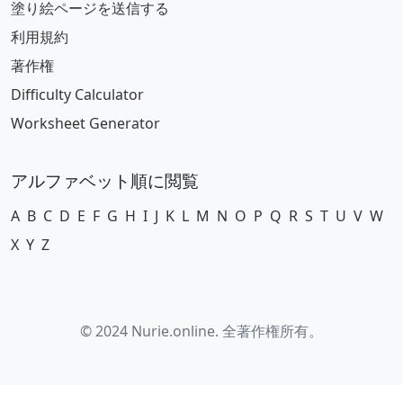
塗り絵ページを送信する
利用規約
著作権
Difficulty Calculator
Worksheet Generator
アルファベット順に閲覧
A
B
C
D
E
F
G
H
I
J
K
L
M
N
O
P
Q
R
S
T
U
V
W
X
Y
Z
© 2024 Nurie.online. 全著作権所有。