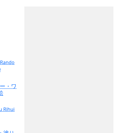
ー・ワ
絵
 塗り