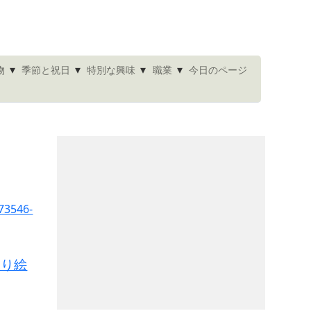
▾
▾
▾
▾
今日のページ
物
季節と祝日
特別な興味
職業
塗り絵