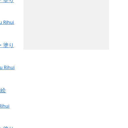
 塗り
り絵