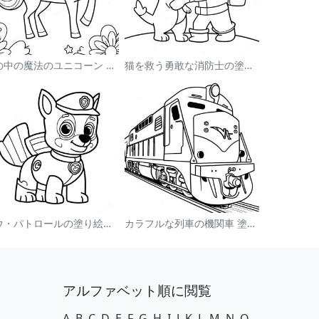
虹の中の魔法のユニコーン 塗り絵
猫を救う勇敢な消防士の塗り絵
パウ・パトロールの塗り絵：チェイス
カラフルな列車の機関車 塗り絵
アルファベット順に閲覧
A
B
C
D
E
F
G
H
I
J
K
L
M
N
O