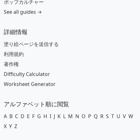
ポップカルチャー
See all guides →
詳細情報
塗り絵ページを送信する
利用規約
著作権
Difficulty Calculator
Worksheet Generator
アルファベット順に閲覧
A
B
C
D
E
F
G
H
I
J
K
L
M
N
O
P
Q
R
S
T
U
V
W
X
Y
Z