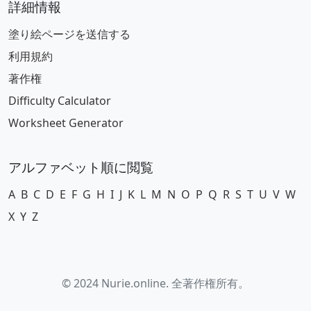
詳細情報
塗り絵ページを送信する
利用規約
著作権
Difficulty Calculator
Worksheet Generator
アルファベット順に閲覧
A
B
C
D
E
F
G
H
I
J
K
L
M
N
O
P
Q
R
S
T
U
V
W
X
Y
Z
© 2024 Nurie.online. 全著作権所有。