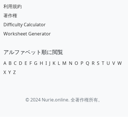
利用規約
著作権
Difficulty Calculator
Worksheet Generator
アルファベット順に閲覧
A
B
C
D
E
F
G
H
I
J
K
L
M
N
O
P
Q
R
S
T
U
V
W
X
Y
Z
© 2024 Nurie.online. 全著作権所有。