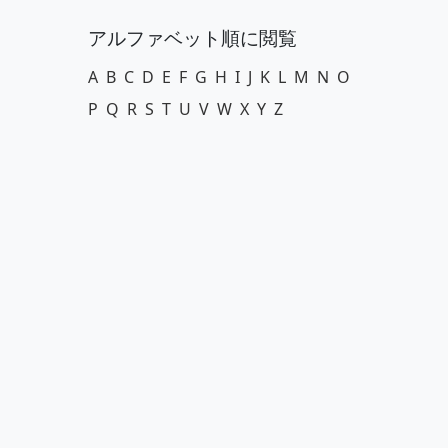
アルファベット順に閲覧
A
B
C
D
E
F
G
H
I
J
K
L
M
N
O
P
Q
R
S
T
U
V
W
X
Y
Z