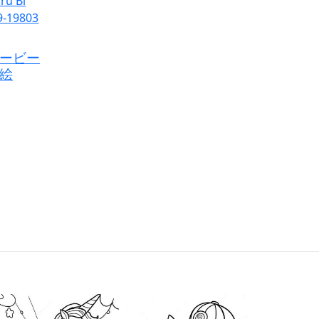
ービー
絵