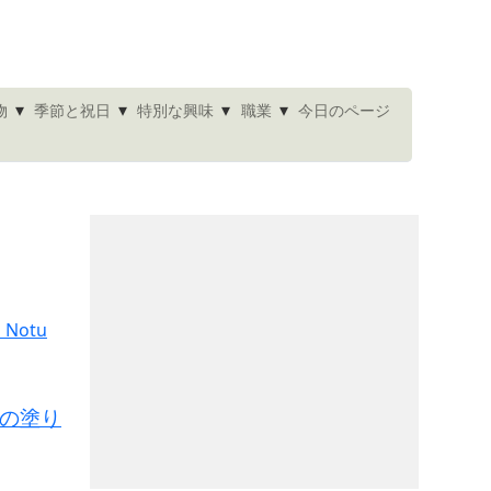
▾
▾
▾
▾
今日のページ
物
季節と祝日
特別な興味
職業
の塗り