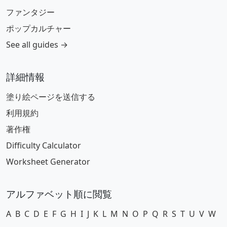
ファンタジー
ポップカルチャー
See all guides →
詳細情報
塗り絵ページを送信する
利用規約
著作権
Difficulty Calculator
Worksheet Generator
アルファベット順に閲覧
A
B
C
D
E
F
G
H
I
J
K
L
M
N
O
P
Q
R
S
T
U
V
W