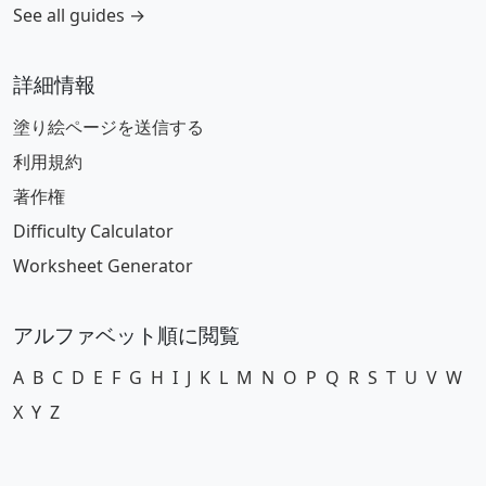
See all guides →
詳細情報
塗り絵ページを送信する
利用規約
著作権
Difficulty Calculator
Worksheet Generator
アルファベット順に閲覧
A
B
C
D
E
F
G
H
I
J
K
L
M
N
O
P
Q
R
S
T
U
V
W
X
Y
Z